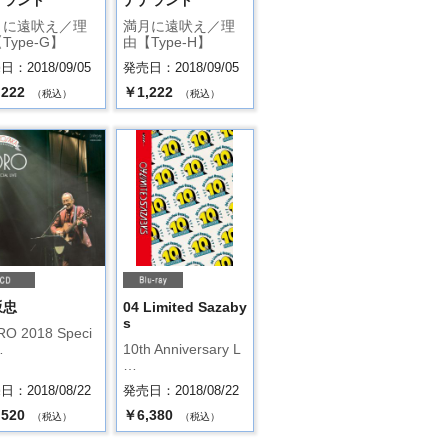
ナランド
ナナランド
月に遠吠え／理
満月に遠吠え／理
Type-G】
由【Type-H】
：2018/09/05
発売日：2018/09/05
,222
￥1,222
（税込）
（税込）
坂忠
04 Limited Sazaby
s
O 2018 Speci
…
10th Anniversary L
…
：2018/08/22
発売日：2018/08/22
,520
￥6,380
（税込）
（税込）