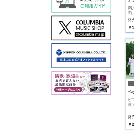
ナ
満
由【
発売
￥1
ベ
ビ
遠ガ
発売
￥2