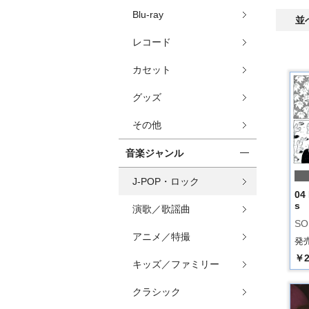
Blu-ray
並
レコード
カセット
グッズ
その他
音楽ジャンル
J-POP・ロック
04
s
演歌／歌謡曲
SO
アニメ／特撮
発売
￥2
キッズ／ファミリー
クラシック