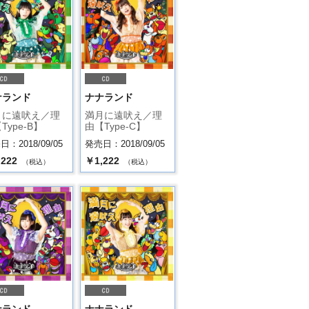
ナランド
ナナランド
月に遠吠え／理
満月に遠吠え／理
Type-B】
由【Type-C】
：2018/09/05
発売日：2018/09/05
,222
￥1,222
（税込）
（税込）