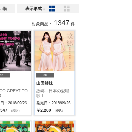
い順
表示形式：
1347
対象商品：
件
.
山田姉妹
CO GREAT TO
故郷～日本の愛唱
O …
歌Ⅰ
：2018/09/26
発売日：2018/09/26
,547
￥2,200
（税込）
（税込）