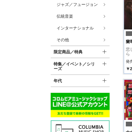
ジャズ／フュージョン
伝統音楽
インターナショナル
その他
蘭
悲
限定商品／特典
ら
発売
特集／イベント／シリ
ーズ
￥2
年代