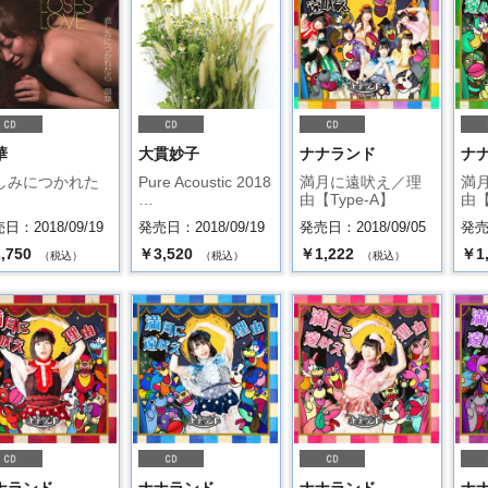
華
大貫妙子
ナナランド
ナ
しみにつかれた
Pure Acoustic 2018
満月に遠吠え／理
満
…
由【Type-A】
由【
日：2018/09/19
発売日：2018/09/19
発売日：2018/09/05
発売日
,750
￥3,520
￥1,222
￥1
（税込）
（税込）
（税込）