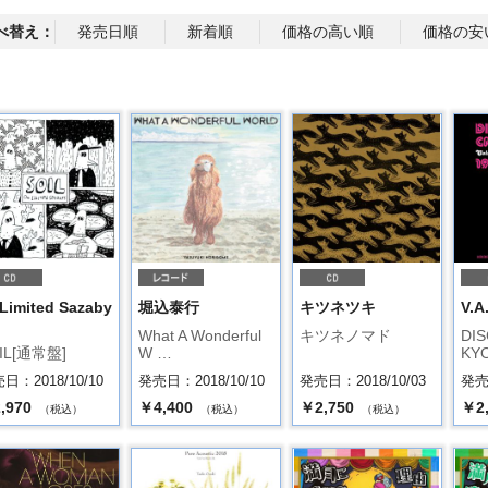
べ替え：
発売日順
新着順
価格の高い順
価格の安
 Limited Sazaby
堀込泰行
キツネツキ
V.A
What A Wonderful
キツネノマド
DIS
IL[通常盤]
W …
KY
日：2018/10/10
発売日：2018/10/10
発売日：2018/10/03
発売日
,970
￥4,400
￥2,750
￥2
（税込）
（税込）
（税込）