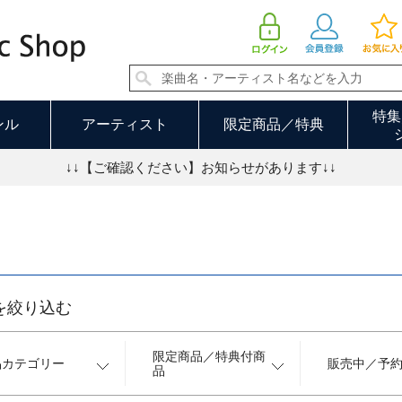
J-POP・ロック 49／68ページ
特集
ンル
アーティスト
限定商品／特典
↓↓【ご確認ください】お知らせがあります↓↓
を絞り込む
限定商品／特典付商
品カテゴリー
販売中／予
品