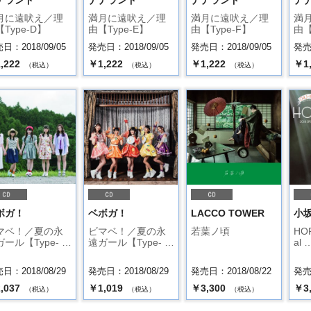
ナランド
ナナランド
ナナランド
ナ
月に遠吠え／理
満月に遠吠え／理
満月に遠吠え／理
満
Type-D】
由【Type-E】
由【Type-F】
由【
日：2018/09/05
発売日：2018/09/05
発売日：2018/09/05
発売日
,222
￥1,222
￥1,222
￥1
（税込）
（税込）
（税込）
ボガ！
ベボガ！
LACCO TOWER
小
マベ！／夏の永
ビマベ！／夏の永
若葉ノ頃
HOR
ール【Type- …
遠ガール【Type- …
al 
日：2018/08/29
発売日：2018/08/29
発売日：2018/08/22
発売日
,037
￥1,019
￥3,300
￥3
（税込）
（税込）
（税込）