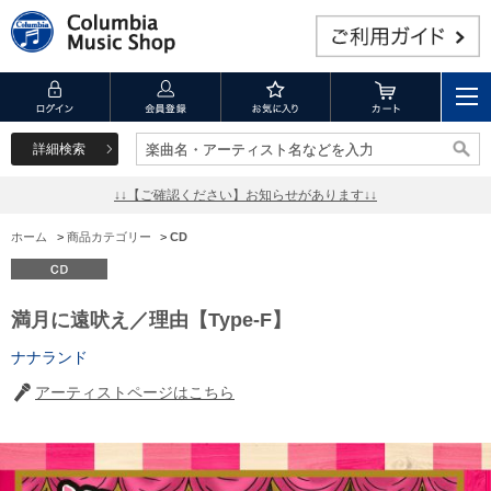
詳細検索
楽曲名・アーティスト名などを入力
楽曲名・アーティスト名などを入力
↓↓【ご確認ください】お知らせがあります↓↓
ホーム
>
商品カテゴリー
>
CD
満月に遠吠え／理由【Type-F】
ナナランド
アーティストページはこちら