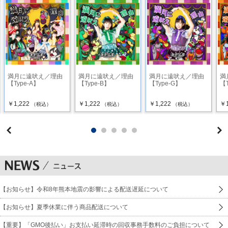
満月に遠吠え／理由
満月に遠吠え／理由
満月に遠吠え／理由
満
【Type-A】
【Type-B】
【Type-G】
【T
￥1,222
￥1,222
￥1,222
￥1
（税込）
（税込）
（税込）
【お知らせ】令和8年熊本地震の影響による配送遅延について
【お知らせ】夏季休業に伴う商品配送について
【重要】「GMO後払い」お支払い延滞時の回収事務手数料のご負担について