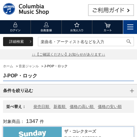
詳細検索
楽曲名・アーティスト名などを入力
楽曲名・アーティスト名などを入力
↓↓【ご確認ください】お知らせがあります↓↓
ホーム
>
音楽ジャンル
>
J-POP・ロック
J-POP・ロック
条件を絞り込む
並べ替え：
発売日順
新着順
価格の高い順
価格の安い順
1347
対象商品：
件
ザ・コレクターズ