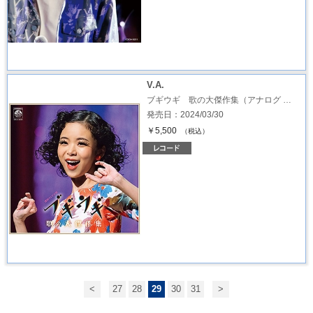
V.A.
ブギウギ 歌の大傑作集（アナログ …
発売日：2024/03/30
￥5,500
（税込）
<
27
28
29
30
31
>