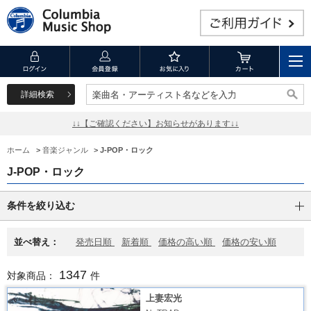
詳細検索
楽曲名・アーティスト名などを入力
楽曲名・アーティスト名などを入力
↓↓【ご確認ください】お知らせがあります↓↓
ホーム
>
音楽ジャンル
>
J-POP・ロック
J-POP・ロック
条件を絞り込む
並べ替え：
発売日順
新着順
価格の高い順
価格の安い順
1347
対象商品：
件
上妻宏光