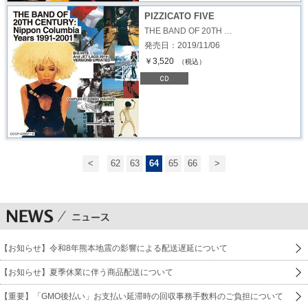
PIZZICATO FIVE
THE BAND OF 20TH …
発売日：2019/11/06
￥3,520
（税込）
<
62
63
64
65
66
>
【お知らせ】令和8年熊本地震の影響による配送遅延について
【お知らせ】夏季休業に伴う商品配送について
【重要】「GMO後払い」お支払い延滞時の回収事務手数料のご負担について