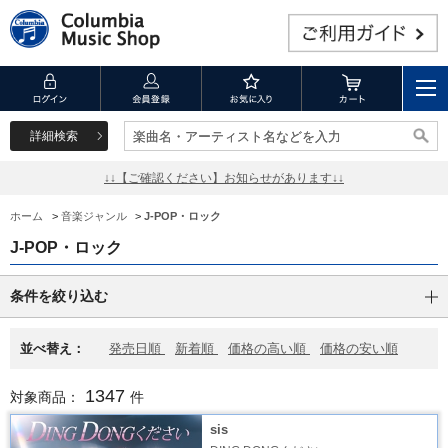
詳細検索
楽曲名・アーティスト名などを入力
楽曲名・アーティスト名などを入力
↓↓【ご確認ください】お知らせがあります↓↓
ホーム
>
音楽ジャンル
>
J-POP・ロック
J-POP・ロック
条件を絞り込む
並べ替え：
発売日順
新着順
価格の高い順
価格の安い順
1347
対象商品：
件
sis