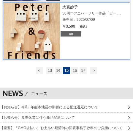
大貫妙子
50周年アニバーサリー作品「ピー …
発売日：2025/07/09
￥3,500
（税込）
<
13
14
15
16
17
>
【お知らせ】令和8年熊本地震の影響による配送遅延について
【お知らせ】夏季休業に伴う商品配送について
【重要】「GMO後払い」お支払い延滞時の回収事務手数料のご負担について