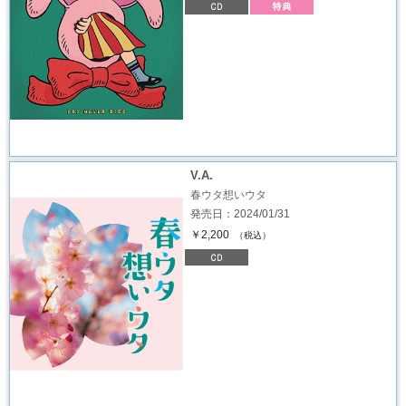
V.A.
春ウタ想いウタ
発売日：2024/01/31
￥2,200
（税込）