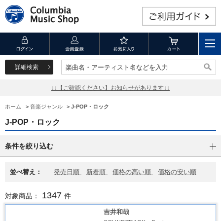
詳細検索
楽曲名・アーティスト名などを入力
楽曲名・アーティスト名などを入力
↓↓【ご確認ください】お知らせがあります↓↓
ホーム
>
音楽ジャンル
>
J-POP・ロック
J-POP・ロック
条件を絞り込む
並べ替え：
発売日順
新着順
価格の高い順
価格の安い順
1347
対象商品：
件
吉井和哉