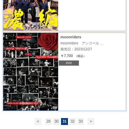
moonriders
moonriders アンコール …
発売日：2023/12/27
￥7,700
（税込）
<
29
30
31
32
33
>