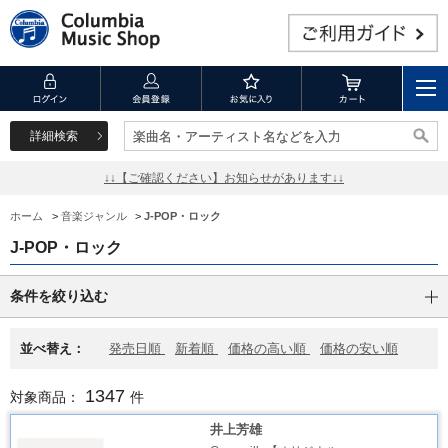
詳細検索
楽曲名・アーティスト名などを入力
楽曲名・アーティスト名などを入力
↓↓【ご確認ください】お知らせがあります↓↓
ホーム
>
音楽ジャンル
>
J-POP・ロック
J-POP・ロック
条件を絞り込む
並べ替え：
発売日順
新着順
価格の高い順
価格の安い順
1347
対象商品：
件
井上芳雄