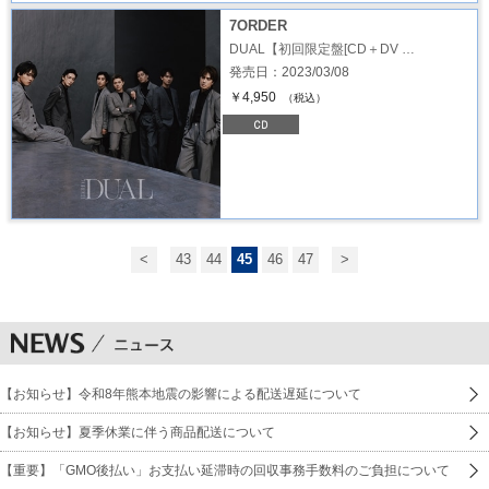
7ORDER
DUAL【初回限定盤[CD＋DV …
発売日：2023/03/08
￥4,950
（税込）
<
43
44
45
46
47
>
【お知らせ】令和8年熊本地震の影響による配送遅延について
【お知らせ】夏季休業に伴う商品配送について
【重要】「GMO後払い」お支払い延滞時の回収事務手数料のご負担について