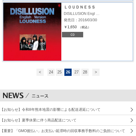
ＬＯＵＤＮＥＳＳ
DISILLUSION Engl …
発売日：2016/03/30
￥1,650
（税込）
<
24
25
26
27
28
>
【お知らせ】令和8年熊本地震の影響による配送遅延について
【お知らせ】夏季休業に伴う商品配送について
【重要】「GMO後払い」お支払い延滞時の回収事務手数料のご負担について