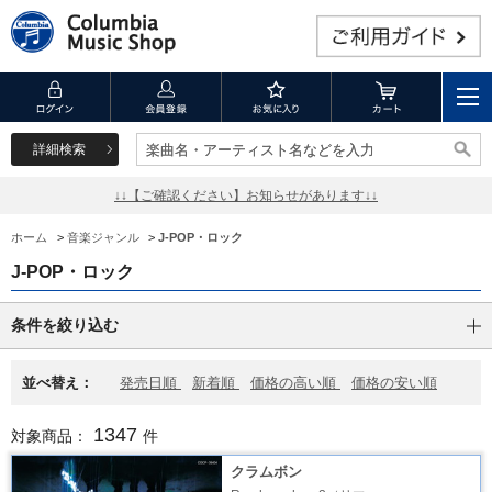
詳細検索
楽曲名・アーティスト名などを入力
楽曲名・アーティスト名などを入力
↓↓【ご確認ください】お知らせがあります↓↓
ホーム
>
音楽ジャンル
>
J-POP・ロック
J-POP・ロック
条件を絞り込む
並べ替え：
発売日順
新着順
価格の高い順
価格の安い順
1347
対象商品：
件
クラムボン