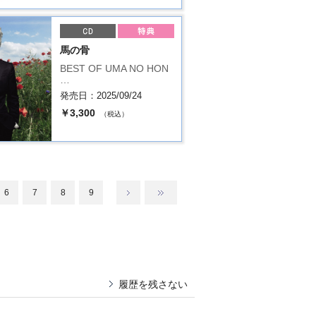
馬の骨
BEST OF UMA NO HON
…
発売日：2025/09/24
￥3,300
（税込）
6
7
8
9
履歴を残さない