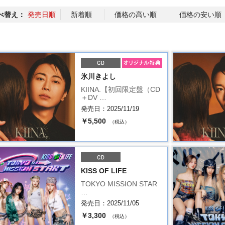
べ替え：
発売日順
新着順
価格の高い順
価格の安い順
氷川きよし
KIINA.【初回限定盤（CD
＋DV …
発売日：2025/11/19
￥5,500
（税込）
KISS OF LIFE
TOKYO MISSION STAR
…
発売日：2025/11/05
￥3,300
（税込）