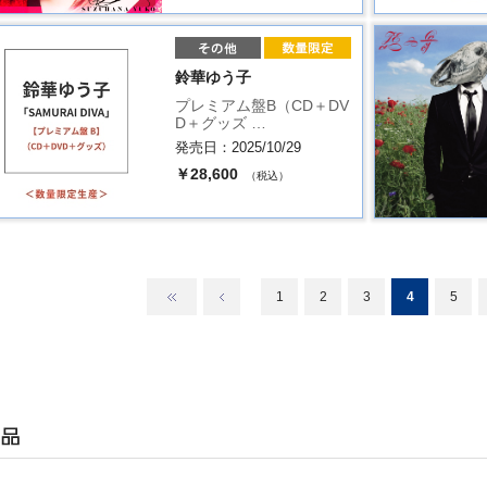
鈴華ゆう子
プレミアム盤B（CD＋DV
D＋グッズ …
発売日：2025/10/29
￥28,600
（税込）
1
2
3
4
5