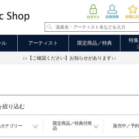
J-POP・ロック 並び順：発売日順 4／68ページ
特集
ンル
アーティスト
限定商品／特典
↓↓【ご確認ください】お知らせがあります↓↓
を絞り込む
限定商品／特典付商
品カテゴリー
販売中／予
品