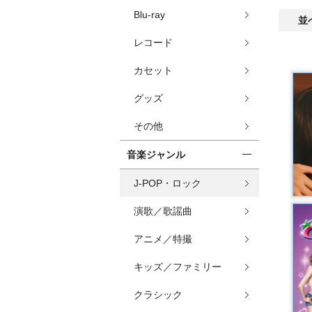
Blu-ray
並
レコード
カセット
グッズ
その他
音楽ジャンル
J-POP・ロック
演歌／歌謡曲
アニメ／特撮
キッズ／ファミリー
クラシック