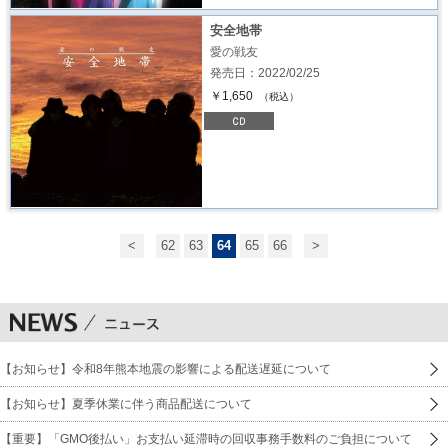
安全地帯
愛の戦友
発売日：2022/02/25
￥1,650
（税込）
<
62
63
64
65
66
>
【お知らせ】令和8年熊本地震の影響による配送遅延について
【お知らせ】夏季休業に伴う商品配送について
【重要】「GMO後払い」お支払い延滞時の回収事務手数料のご負担について