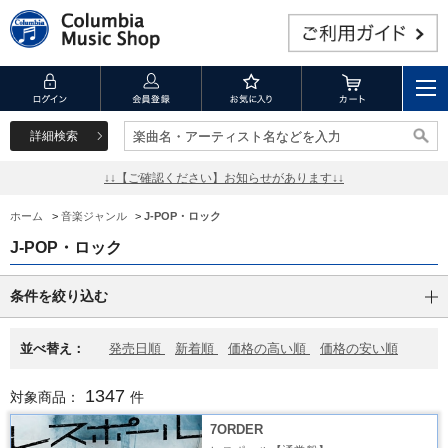
詳細検索
楽曲名・アーティスト名などを入力
楽曲名・アーティスト名などを入力
↓↓【ご確認ください】お知らせがあります↓↓
ホーム
>
音楽ジャンル
>
J-POP・ロック
J-POP・ロック
条件を絞り込む
並べ替え：
発売日順
新着順
価格の高い順
価格の安い順
1347
対象商品：
件
7ORDER