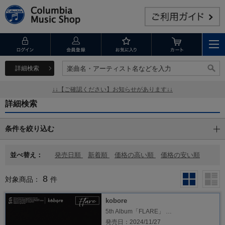
詳細検索
楽曲名・アーティスト名などを入力
楽曲名・アーティスト名などを入力
↓↓【ご確認ください】お知らせがあります↓↓
詳細検索
条件を絞り込む
並べ替え：
発売日順
新着順
価格の高い順
価格の安い順
8
対象商品：
件
kobore
5th Album「FLARE」 …
発売日：2024/11/27