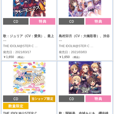
歌：ジュリア（CV：愛美）、最上
島村卯月（CV：大橋彩香）、渋谷
…
…
THE IDOLM@STER C …
THE IDOLM@STER C …
発売日：2021/03/17
発売日：2021/03/03
￥1,650
￥1,650
（税込）
（税込）
THE IDOLM@STER C …
歌：関裕美、赤城みりあ、櫻井桃