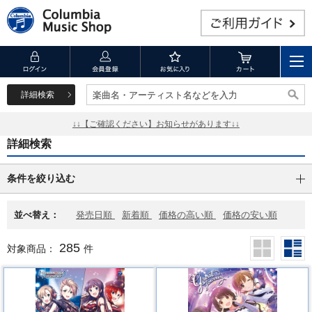
詳細検索
楽曲名・アーティスト名などを入力
楽曲名・アーティスト名などを入力
↓↓【ご確認ください】お知らせがあります↓↓
詳細検索
条件を絞り込む
並べ替え：
発売日順
新着順
価格の高い順
価格の安い順
285
対象商品：
件