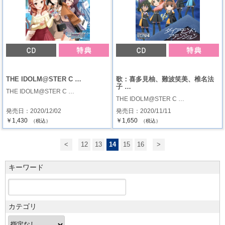
THE IDOLM@STER C …
歌：喜多見柚、難波笑美、椎名法
子 …
THE IDOLM@STER C …
THE IDOLM@STER C …
発売日：2020/12/02
発売日：2020/11/11
￥1,430
￥1,650
（税込）
（税込）
<
12
13
14
15
16
>
キーワード
カテゴリ