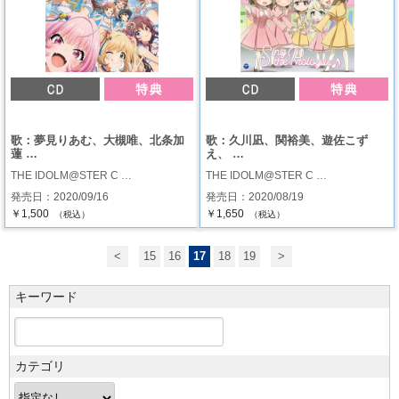
歌：夢見りあむ、大槻唯、北条加
歌：久川凪、関裕美、遊佐こず
蓮 …
え、 …
THE IDOLM@STER C …
THE IDOLM@STER C …
発売日：2020/09/16
発売日：2020/08/19
￥1,500
￥1,650
（税込）
（税込）
<
15
16
17
18
19
>
キーワード
カテゴリ