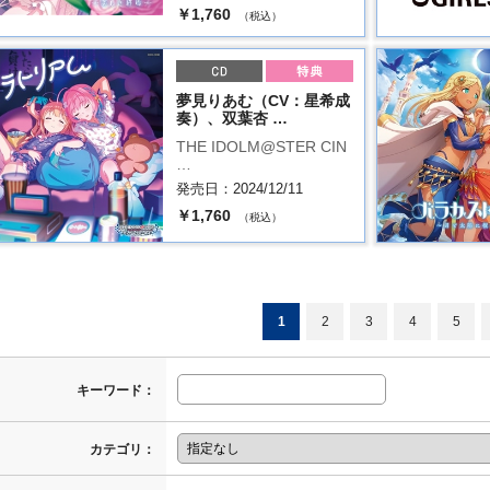
￥1,760
（税込）
夢見りあむ（CV：星希成
奏）、双葉杏 …
THE IDOLM@STER CIN
…
発売日：2024/12/11
￥1,760
（税込）
1
2
3
4
5
キーワード：
カテゴリ：