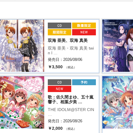
双海 亜美、双海 真美
双海 亜美・双海 真美 twi
n l …
発売日：2026/08/06
￥3,500
（税込）
歌：佐久間まゆ、五十嵐
響子、相葉夕美 …
THE IDOLM@STER CIN
…
発売日：2026/08/26
￥2,000
（税込）