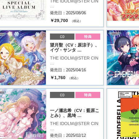
THE IDOLM@STER CIN
…
発売日：2025/08/06
￥29,700
（税込）
望月聖（CV：原涼子）、
イヴ・サンタ …
THE IDOLM@STER CIN
…
発売日：2025/04/16
￥1,760
（税込）
一ノ瀬志希（CV：藍原こ
とみ）、黒埼 …
THE IDOLM@STER CIN
…
発売日：2025/02/12