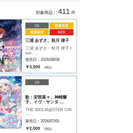
411
対象商品：
件
三浦 あずさ、秋月 律子
三浦 あずさ・秋月 律子 t
win …
発売日：2026/08/06
￥3,500
（税込）
歌：安部菜々、神崎蘭
子、イヴ・サンタ …
THE IDOLM@STER CIN
…
発売日：2026/07/01
￥2,000
（税込）