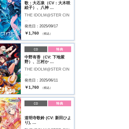
歌：大石泉（CV：大木咲
絵子）、八神 …
THE IDOLM@STER CIN
…
発売日：2025/09/17
￥1,760
（税込）
中野有香（CV: 下地紫
野）、三村か …
THE IDOLM@STER CIN
…
発売日：2025/06/11
￥1,760
（税込）
道明寺歌鈴 (CV: 新田ひよ
り), …