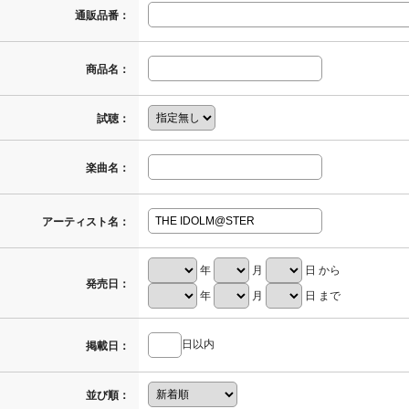
通販品番：
商品名：
試聴：
楽曲名：
アーティスト名：
年
月
日 から
発売日：
年
月
日 まで
日以内
掲載日：
並び順：