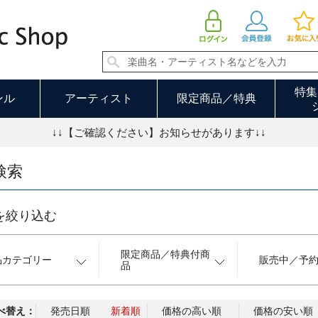
特集
ンル
アーティスト
限定商品／特典
↓↓【ご確認ください】お知らせがあります↓↓
検索
を絞り込む
限定商品／特典付商
品カテゴリー
販売中／予
品
べ替え：
発売日順
新着順
価格の高い順
価格の安い順