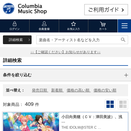
詳細検索
楽曲名・アーティスト名などを入力
楽曲名・アーティスト名などを入力
↓↓【ご確認ください】お知らせがあります↓↓
詳細検索
条件を絞り込む
並べ替え：
発売日順
新着順
価格の高い順
価格の安い順
409
対象商品：
件
小日向美穂（ＣＶ：津田美波）、浅
…
THE IDOLM@STER C …