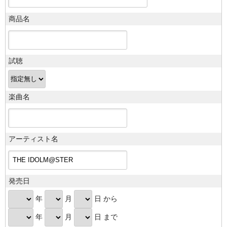
商品名
試聴
楽曲名
アーティスト名
発売日
年
月
日 から
年
月
日 まで