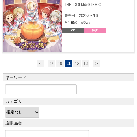
THE IDOLM@STER C …
発売日：2022/03/16
￥1,650
（税込）
<
9
10
11
12
13
>
キーワード
カテゴリ
通販品番