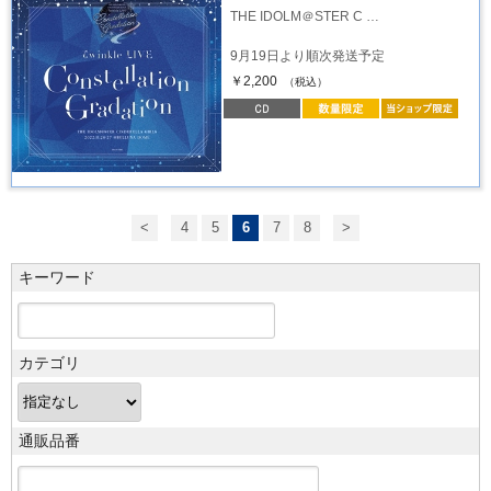
THE IDOLM＠STER C …
9月19日より順次発送予定
￥2,200
（税込）
<
4
5
6
7
8
>
キーワード
カテゴリ
通販品番