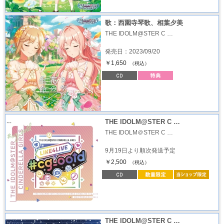
歌：西園寺琴歌、相葉夕美
THE IDOLM@STER C …
発売日：2023/09/20
￥1,650
（税込）
THE IDOLM@STER C …
THE IDOLM＠STER C …
9月19日より順次発送予定
￥2,500
（税込）
THE IDOLM@STER C …