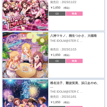
発売日：2023/11/22
￥1,650
（税込）
八神マキノ、桐生つかさ、大槻唯
THE IDOLM@STER C …
発売日：2023/11/15
￥1,650
（税込）
椎名法子、難波笑美、浜口あやめ、
…
THE IDOLM@STER C …
発売日：2023/11/01
￥1,650
（税込）