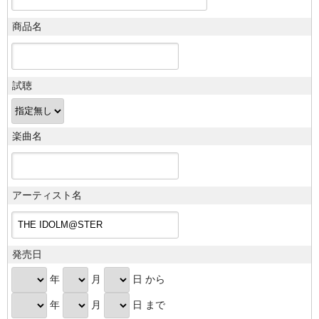
商品名
試聴
楽曲名
アーティスト名
発売日
年
月
日 から
年
月
日 まで