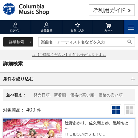
詳細検索
楽曲名・アーティスト名などを入力
楽曲名・アーティスト名などを入力
↓↓【ご確認ください】お知らせがあります↓↓
詳細検索
条件を絞り込む
並べ替え：
発売日順
新着順
価格の高い順
価格の安い順
409
対象商品：
件
辻野あかり、佐久間まゆ、黒埼ちと
…
THE IDOLM@STER C …