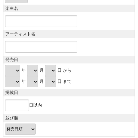
楽曲名
アーティスト名
発売日
年
月
日 から
年
月
日 まで
掲載日
日以内
並び順