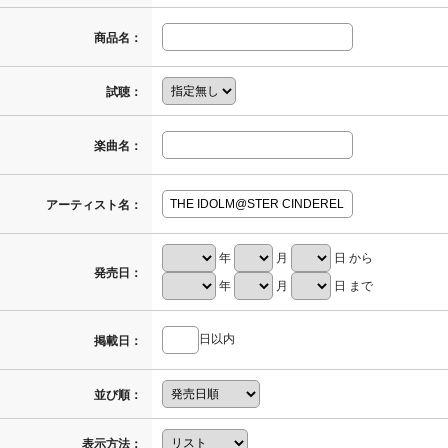
商品名：
試聴：
楽曲名：
アーティスト名：
年
月
日 から
発売日：
年
月
日 まで
日以内
掲載日：
並び順：
表示方法：