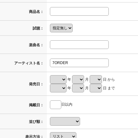
商品名：
試聴：
楽曲名：
アーティスト名：
年
月
日 から
発売日：
年
月
日 まで
日以内
掲載日：
並び順：
表示方法：