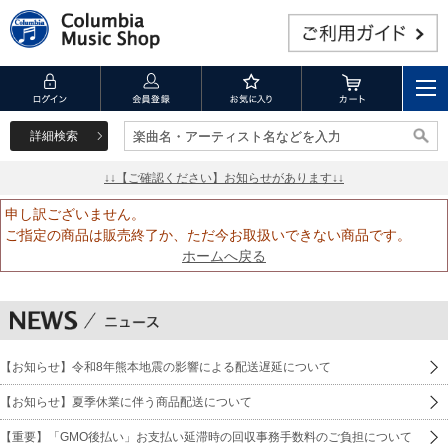
詳細検索
楽曲名・アーティスト名などを入力
楽曲名・アーティスト名などを入力
↓↓【ご確認ください】お知らせがあります↓↓
申し訳ございません。
ご指定の商品は販売終了か、ただ今お取扱いできない商品です。
ホームへ戻る
【お知らせ】令和8年熊本地震の影響による配送遅延について
【お知らせ】夏季休業に伴う商品配送について
【重要】「GMO後払い」お支払い延滞時の回収事務手数料のご負担について