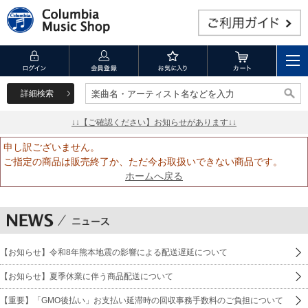
詳細検索
楽曲名・アーティスト名などを入力
楽曲名・アーティスト名などを入力
↓↓【ご確認ください】お知らせがあります↓↓
申し訳ございません。
ご指定の商品は販売終了か、ただ今お取扱いできない商品です。
ホームへ戻る
【お知らせ】令和8年熊本地震の影響による配送遅延について
【お知らせ】夏季休業に伴う商品配送について
【重要】「GMO後払い」お支払い延滞時の回収事務手数料のご負担について