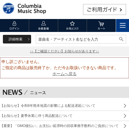
詳細検索
楽曲名・アーティスト名などを入力
楽曲名・アーティスト名などを入力
↓↓【ご確認ください】お知らせがあります↓↓
申し訳ございません。
ご指定の商品は販売終了か、ただ今お取扱いできない商品です。
ホームへ戻る
【お知らせ】令和8年熊本地震の影響による配送遅延について
【お知らせ】夏季休業に伴う商品配送について
【重要】「GMO後払い」お支払い延滞時の回収事務手数料のご負担について