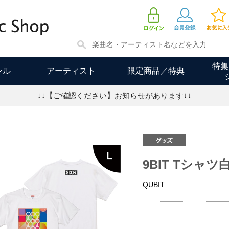
9BIT Tシャツ白Lサイズ
特集
ンル
アーティスト
限定商品／特典
↓↓【ご確認ください】お知らせがあります↓↓
9BIT Tシャ
QUBIT