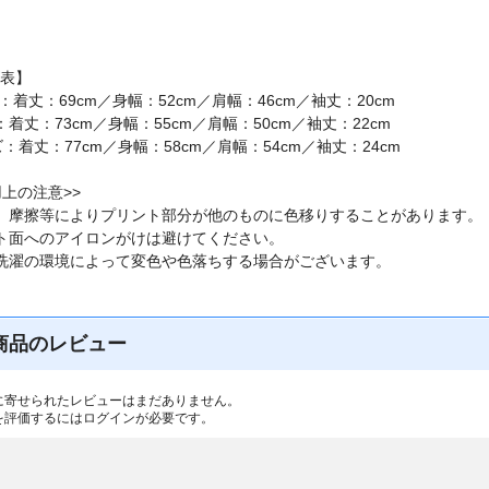
表】
：着丈：69cm／身幅：52cm／肩幅：46cm／袖丈：20cm
：着丈：73cm／身幅：55cm／肩幅：50cm／袖丈：22cm
ズ：着丈：77cm／身幅：58cm／肩幅：54cm／袖丈：24cm
用上の注意>>
、摩擦等によりプリント部分が他のものに色移りすることがあります。
ト面へのアイロンがけは避けてください。
洗濯の環境によって変色や色落ちする場合がございます。
商品のレビュー
に寄せられたレビューはまだありません。
を評価するには
ログイン
が必要です。