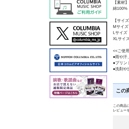
【素材】
綿100%
【サイズ
Mサイズ
Lサイズ
XLサイ
<<ご使
●雨や汗
●プリン
●洗剤や
この
この商品
レビュー