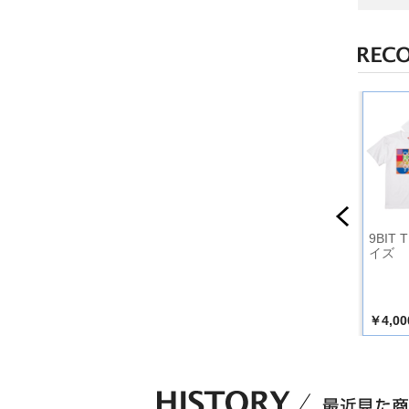
ツ黒Lサイ
【数量限定：CMS限
【数量限定：CMS限
9BIT
定セット】ALDIOUS
定セット】ALDIOUS
イズ
DVD＋フォトブック
DVD＋フォトブック
+ Tシャツ B（サイ
+ Tシャツ A（サイ
ズ：L）
ズ：XL）
￥16,200
￥16,200
￥4,00
込）
（税込）
（税込）