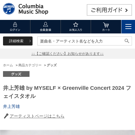
詳細検索
楽曲名・アーティスト名などを入力
楽曲名・アーティスト名などを入力
↓↓【ご確認ください】お知らせがあります↓↓
ホーム
>
商品カテゴリー
>
グッズ
井上芳雄 by MYSELF × Greenville Concert 2024 フ
ェイスタオル
井上芳雄
アーティストページはこちら