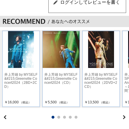
井上芳雄 by MYSELF
井上芳雄 by MYSELF
井上芳雄 by MYSELF
井
&#215;Greenville Co
&#215;Greenville Co
&#215;Greenville Co
SP
ncert2024（2BD+2C
ncert2024（CD）
ncert2024（2DVD+2
An
D）
CD）
～
間
￥16,000
￥5,500
￥13,500
￥1
（税込）
（税込）
（税込）