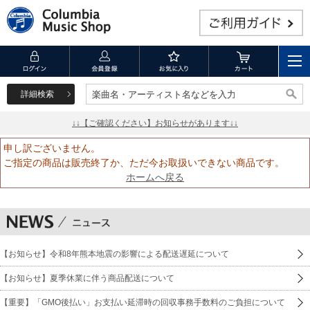
詳細検索
楽曲名・アーティスト名などを入力
楽曲名・アーティスト名などを入力
↓↓【ご確認ください】お知らせがあります↓↓
申し訳ございません。
ご指定の商品は販売終了か、ただ今お取扱いできない商品です。
ホームへ戻る
【お知らせ】令和8年熊本地震の影響による配送遅延について
【お知らせ】夏季休業に伴う商品配送について
【重要】「GMO後払い」お支払い延滞時の回収事務手数料のご負担について