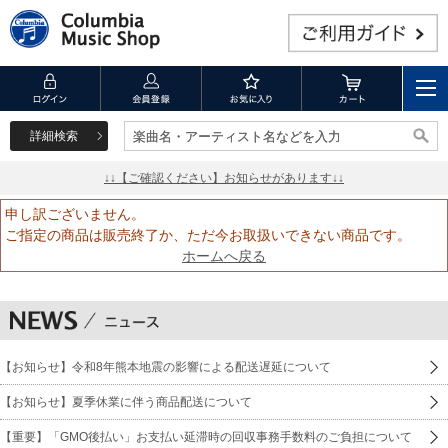
詳細検索
楽曲名・アーティスト名などを入力
楽曲名・アーティスト名などを入力
↓↓【ご確認ください】お知らせがあります↓↓
申し訳ございません。
ご指定の商品は販売終了か、ただ今お取扱いできない商品です。
ホームへ戻る
【お知らせ】令和8年熊本地震の影響による配送遅延について
【お知らせ】夏季休業に伴う商品配送について
【重要】「GMO後払い」お支払い延滞時の回収事務手数料のご負担について