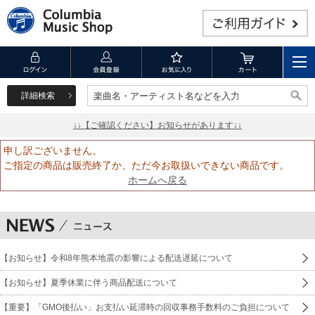
詳細検索
楽曲名・アーティスト名などを入力
楽曲名・アーティスト名などを入力
↓↓【ご確認ください】お知らせがあります↓↓
申し訳ございません。
ご指定の商品は販売終了か、ただ今お取扱いできない商品です。
ホームへ戻る
【お知らせ】令和8年熊本地震の影響による配送遅延について
【お知らせ】夏季休業に伴う商品配送について
【重要】「GMO後払い」お支払い延滞時の回収事務手数料のご負担について