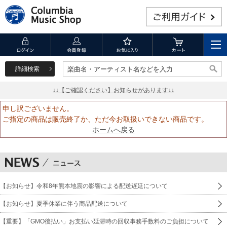
詳細検索
楽曲名・アーティスト名などを入力
楽曲名・アーティスト名などを入力
↓↓【ご確認ください】お知らせがあります↓↓
申し訳ございません。
ご指定の商品は販売終了か、ただ今お取扱いできない商品です。
ホームへ戻る
【お知らせ】令和8年熊本地震の影響による配送遅延について
【お知らせ】夏季休業に伴う商品配送について
【重要】「GMO後払い」お支払い延滞時の回収事務手数料のご負担について