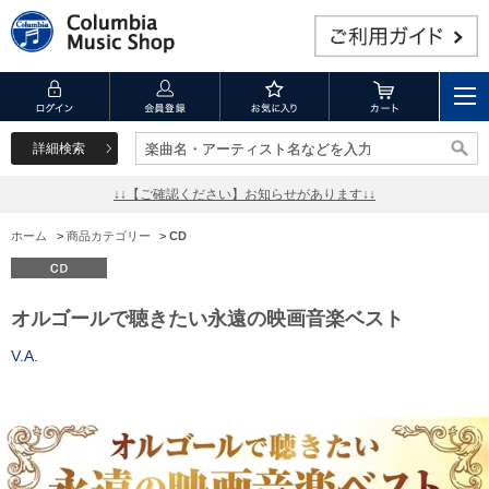
詳細検索
楽曲名・アーティスト名などを入力
楽曲名・アーティスト名などを入力
↓↓【ご確認ください】お知らせがあります↓↓
ホーム
>
商品カテゴリー
>
CD
オルゴールで聴きたい永遠の映画音楽ベスト
V.A.