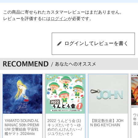
この商品に寄せられたカスタマーレビューはまだありません。
レビューを評価するには
ログイン
が必要です。
ウ
年
YAMATO SOUND AL
2022 うんどう会 (1)
【限定数生産】JOH
音
MANAC 50th PREMI
キッズたいそう～ゆ
N BIG KEYCHAIN
UM 交響組曲 宇宙戦
めのたんけんたい～/
艦ヤマト 2024mix
ジユウたいそう