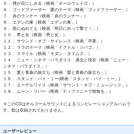
５． 煙が目にしみる（映画「オールウェイズ」）
６． ゴッドファーザー 愛のテーマ（映画「ゴッドファーザー」）
７． 炎のランナー（映画「炎のランナー」）
８． エデンの東（映画「エデンの東」）
９． 雨にぬれても（映画「明日に向って撃て！」）
１０． 男と女（映画「男と女」）
１１． サウンド・オブ・サイレンス（映画「卒業」）
１２． ララのテーマ（映画「ドクトル・ジバゴ」）
１３． スマイル（映画「モダン・タイムス」）
１４． ニュー・シネマ・パラダイス 過去と現在（映画「ニュー・
シネマ・パラダイス」）
１５． 愛と青春の旅立ち（映画「愛と青春の旅立ち」）
１６． スタンド・バイ・ミー(映画「スタンド・バイ・ミー」)
１７． エーデルワイス（映画「サウンド・オブ・ミュ―ジック」）
１８． ムーン・リバー（映画「ティファニーで朝食を」）
※このCDはオルゴールサウンドによるコンピレーションアルバムで
す。歌は収録されておりません。
ユーザーレビュー