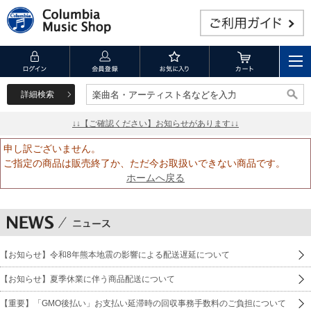
詳細検索
楽曲名・アーティスト名などを入力
楽曲名・アーティスト名などを入力
↓↓【ご確認ください】お知らせがあります↓↓
申し訳ございません。
ご指定の商品は販売終了か、ただ今お取扱いできない商品です。
ホームへ戻る
【お知らせ】令和8年熊本地震の影響による配送遅延について
【お知らせ】夏季休業に伴う商品配送について
【重要】「GMO後払い」お支払い延滞時の回収事務手数料のご負担について