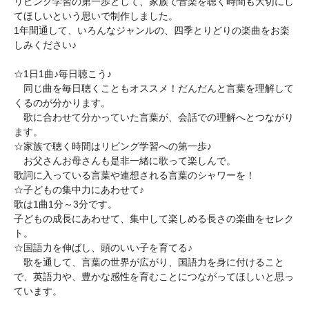
リビング学習の第一歩として、家族で音楽を聴く時間も大切にし
てほしいという思いで制作しました。
1年間通して、いろんなジャンルの、四季とりどりの楽曲をお楽
しみください♪
☆1日1曲♪毎日聴こう♪
同じ曲を毎日聴くこともオススメ！だんだんと言葉を理解して
くるのが分かります。
歌に合わせて分かっていた言葉が、会話での理解へとつながり
ます。
☆家族で聴く時間はリビング学習への第一歩♪
お父さんお母さんも是非一緒に歌って楽しんで。
歌詞に入っている言葉や連想される言葉のシャワーを！
☆子どもの集中力にあわせて♪
歌は1曲1分～3分です。
子どもの成長にあわせて、集中して楽しめる長さの楽曲をセレク
ト。
☆国語力を伸ばし、頭のいい子を育てる♪
歌を通して、言葉の世界が広がり、国語力を身に付けること
で、英語力や、豊かな感性を育むことにつながってほしいと思っ
ています。