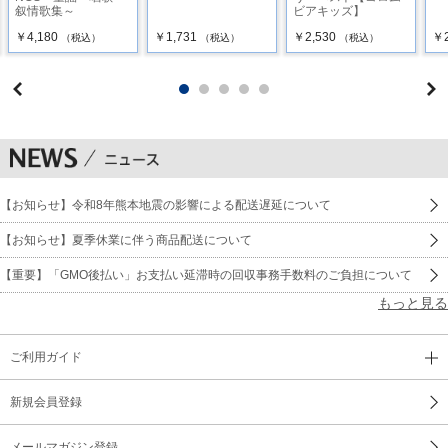
叙情歌集～
ビアキッズ】
18 かえるの合唱
￥4,180
￥1,731
￥2,530
￥2
（税込）
（税込）
（税込）
19 あめふりくまのこ【ストーリー性のある音楽も収録しまし
た♪】
20 たなばたさま
21 うみ
【お知らせ】令和8年熊本地震の影響による配送遅延について
22 トマト
【お知らせ】夏季休業に伴う商品配送について
23 きのこ
【重要】「GMO後払い」お支払い延滞時の回収事務手数料のご負担について
24 どんぐりころころ・・・【だんだん長い歌もすらすら歌え
もっと見る
るようになって、子どもの言葉の吸収力に驚かされる毎日で
す♪】
ご利用ガイド
25 とんぼのめがね
新規会員登録
26 やぎさんゆうびん
メールマガジン登録