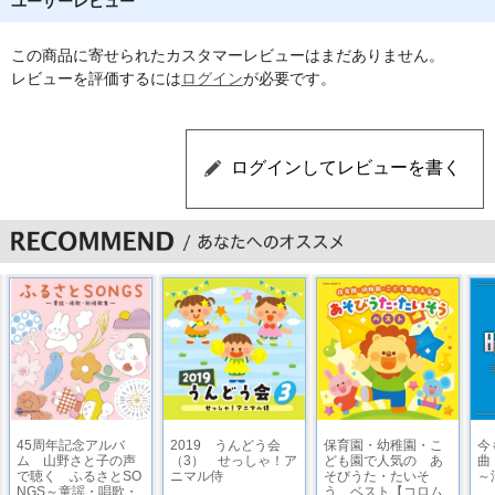
ユーザーレビュー
ました♪】
10 さんぽ・・・【たまには歌を歌いながらお散歩するもの楽
この商品に寄せられたカスタマーレビューはまだありません。
しいですね♪】
レビューを評価するには
ログイン
が必要です。
11 バスにのって ※あそびかたつき・・・【赤ちゃんの時か
ら楽しめるあそびうたですが、少しお兄さんお姉さんになる
と、「右」「左」を覚えるのにも役立つ歌です♪】
12 こぶたぬきつねこ ※あそびかたつき・・・【動物の鳴き
声は、子どもが初期に口にする言葉のひとつです♪】
13 おはなしゆびさん ※あそびかたつき
14 しゃぼんだま
15 きらきらぼし・・・【「きらきら」で、手をきらきらさせ
ながら、楽しみましょう♪】
16 どんな色がすき
45周年記念アルバ
2019 うんどう会
保育園・幼稚園・こ
今
ム 山野さと子の声
（3） せっしゃ！ア
ども園で人気の あ
曲
で聴く ふるさとSO
ニマル侍
そびうた・たいそ
～
17 こいのぼり
NGS～童謡・唱歌・
う ベスト【コロム