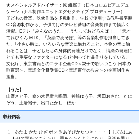
★スペシャルアドバイザー：原 維都子（日本コロムビアエデュ
ケーショナル制作ユニットエグゼクティブ プロデューサー）
子どもの音楽、映像作品を多数制作。学校で使用する教科書準拠
CD音源制作から、子供向けのテレビ番組の音楽制作まで幅広く
活躍。Eテレ「みんなのうた」「うたっておどろんぱ！」「天才
てれびくん MTK」「英語であそぼ」等の音楽制作を担当してき
た。｢小さい時に、いろいろな音楽に触れること、本物の音に触
れることは、子どもたちの身体的発達だけでなく、情緒の発達に
とても重要なファクターになる｣と拘って作品作りをしている。
文化庁、東京書籍とのコラボ企画CD＜親子で歌いつごう 日本の
歌百選＞、童謡文化賞受賞CD＜童謡百年の歩み＞の企画制作も
担当。
【うた】
山野さと子、森の木児童合唱団、神崎ゆう子、坂田おさむ、たに
ぞう、土居裕子、出口たかし ほか
収録内容
1 あたま かた ひざ ポン ※あそびかたつき・・・【リズムにあ
わせて頭をおさえたり、手をたたくようになり、音楽を通り