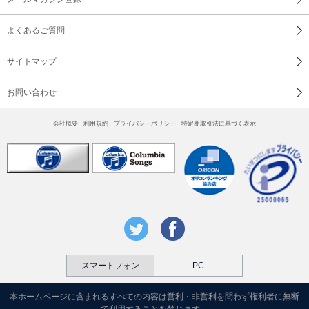
27 パンダうさぎコアラ ※あそびかたつき
よくあるご質問
28 とんとんとんとん ひげじいさん ※ あそびかたつき
サイトマップ
29 犬のおまわりさん
お問い合わせ
30 おもちゃのチャチャチャ
31 ゆき
会社概要
利用規約
プライバシーポリシー
特定商取引法に基づく表示
32 ジングルベル
33 まめまき
34 グーチョキパーでなにつくろう ※あそびかたつき
35 さかながはねて ※あそびかたつき・・・【体の名前も歌
で覚えると楽しいですね♪】
スマートフォン
PC
36 はたらくくるま
本ホームページに含まれるすべての内容は営利・非営利を問わず権利者に無断
37 アンパンマンのマーチ・・・【TVで流れる音楽も楽しんで
で利用することを禁じます。