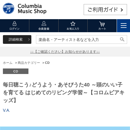
詳細検索
楽曲名・アーティスト名などを入力
楽曲名・アーティスト名などを入力
↓↓【ご確認ください】お知らせがあります↓↓
ホーム
>
商品カテゴリー
>
CD
毎日聴こう♪どうよう・あそびうた40 ～頭のいい子
を育てる はじめてのリビング学習～【コロムビアキ
ッズ】
V.A.