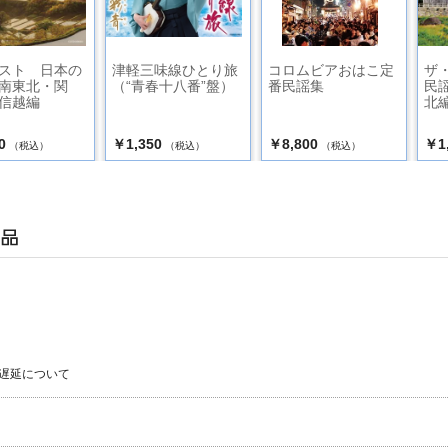
スト 日本の
津軽三味線ひとり旅
コロムビアおはこ定
ザ
南東北・関
（“青春十八番”盤）
番民謡集
民
信越編
北
0
￥1,350
￥8,800
￥1
（税込）
（税込）
（税込）
遅延について