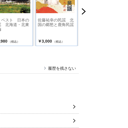
・ベスト 日本の
佐藤祐幸の民謡 北
佐野よりこ民謡集～
謡 北海道・北東
国の郷愁と鹿角民謡
天までとどけ～
編
,980
￥3,000
￥2,310
（税込）
（税込）
（税込）
履歴を残さない