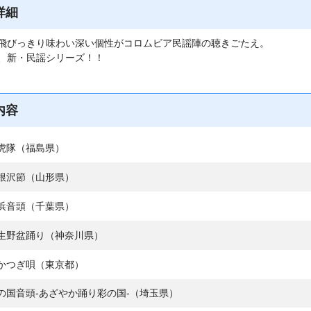
詳細
飛びっきり味わい深い個性がコロムビア民謡陣の聴きごたえ。
、新・民謡シリーズ！！
内容
虎隊（福島県）
根沢節（山形県）
浜音頭（千葉県）
生野盆踊り（神奈川県）
かつぎ唄（東京都）
の国音頭-あざやか踊り彩の国-（埼玉県）