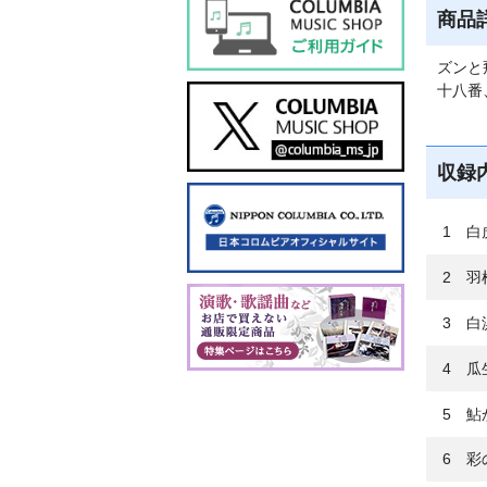
商品
ズンと
十八番
収録
1 白
2 羽
3 白
4 瓜
5 鮎
6 彩