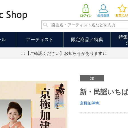
新・民謡いちばん | 京極加津恵
特集
ンル
アーティスト
限定商品／特典
↓↓【ご確認ください】お知らせがあります↓↓
新・民謡いち
京極加津恵