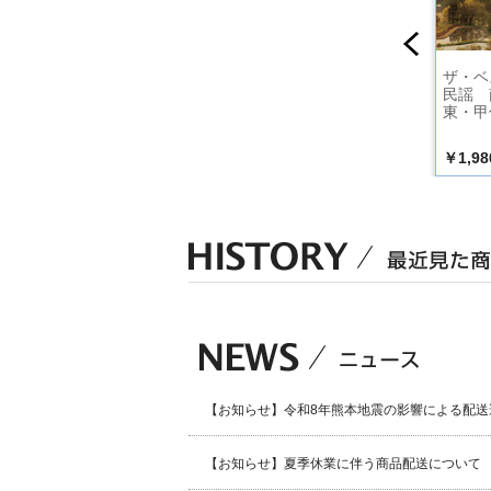
ちばん
沓掛道中
新・民謡いちばん
ザ・ベ
民謡 
東・甲
￥1,350
￥1,320
￥1,98
込）
（税込）
（税込）
【お知らせ】令和8年熊本地震の影響による配送
【お知らせ】夏季休業に伴う商品配送について