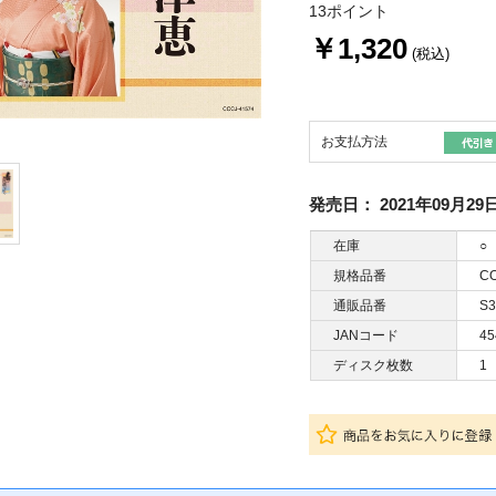
13ポイント
￥1,320
(税込)
お支払方法
発売日：
2021年09月29
在庫
○
規格品番
CO
通販品番
S3
JANコード
45
ディスク枚数
1