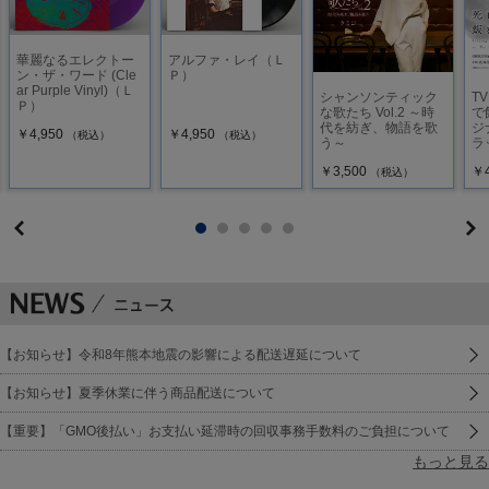
華麗なるエレクトー
アルファ・レイ（Ｌ
ン・ザ・ワード (Cle
Ｐ）
ar Purple Vinyl)（Ｌ
シャンソンティック
T
Ｐ）
な歌たち Vol.2 ～時
で
代を紡ぎ、物語を歌
ジ
￥4,950
￥4,950
（税込）
（税込）
う～
ラ
￥3,500
￥4
（税込）
【お知らせ】令和8年熊本地震の影響による配送遅延について
【お知らせ】夏季休業に伴う商品配送について
【重要】「GMO後払い」お支払い延滞時の回収事務手数料のご負担について
もっと見る