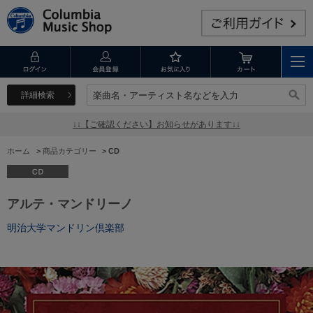
詳細検索
楽曲名・アーティスト名などを入力
楽曲名・アーティスト名などを入力
↓↓【ご確認ください】お知らせがあります↓↓
ホーム
>
商品カテゴリー
>
CD
アルテ・マンドリーノ
明治大学マンドリン倶楽部