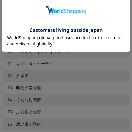
6 ハンガリー舞曲 第5番
7 スポーツショー行進曲
8 その名はフジヤマ
9 ポップス「トルコ行進曲」
10 「シャレード」メインテーマ
11 キエレメ・ムーチョ
12 八木節
13 明治大学校歌
14 くちなし有情
15 ふるさとの雲
16 想い出の歌声