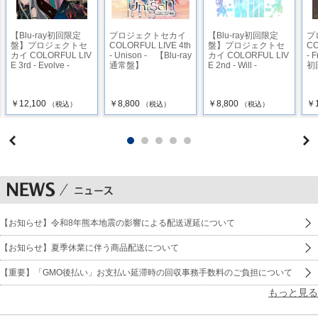
【Blu-ray初回限定
プロジェクトセカイ
【Blu-ray初回限定
プ
盤】プロジェクトセ
COLORFUL LIVE 4th
盤】プロジェクトセ
CO
カイ COLORFUL LIV
- Unison - 【Blu-ray
カイ COLORFUL LIV
- 
E 3rd - Evolve -
通常盤】
E 2nd - Will -
初
￥12,100
￥8,800
￥8,800
￥1
（税込）
（税込）
（税込）
【お知らせ】令和8年熊本地震の影響による配送遅延について
【お知らせ】夏季休業に伴う商品配送について
【重要】「GMO後払い」お支払い延滞時の回収事務手数料のご負担について
もっと見る