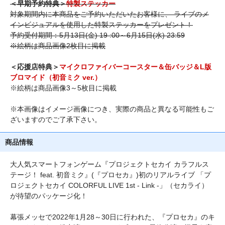
＜早期予約特典＞
特製ステッカー
対象期間内に本商品をご予約いただいたお客様に、 ライブのメ
インビジュアルを使用した特製ステッカーをプレゼント！
予約受付期間：5月13日(金) 19 :00～6月15日(水) 23:59
※絵柄は商品画像2枚目に掲載
＜応援店特典＞
マイクロファイバーコースター＆缶バッジ＆L版
ブロマイド（初音ミク ver.）
※絵柄は商品画像3～5枚目に掲載
※本画像はイメージ画像につき、実際の商品と異なる可能性もご
ざいますのでご了承下さい。
商品情報
大人気スマートフォンゲーム『プロジェクトセカイ カラフルス
テージ！ feat. 初音ミク』(『プロセカ』)初のリアルライブ 「プ
ロジェクトセカイ COLORFUL LIVE 1st - Link -」（セカライ）
が待望のパッケージ化！
幕張メッセで2022年1月28～30日に行われた、『プロセカ』のキ