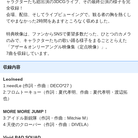
ャラクターたち総出演の3DCGライブ、その最終公演の様子を完
全収録！
会場、配信、そしてライブビューイングで。観る者の胸を熱くし
てやまなかった2時間をあますところなく収めました。
特典映像は、ファンからSNSで要望多数だった、ひとつのカメラ
のみで、キャラクターたちの歌い踊る様子をまるごととらえた
「アザー＆オンリーアングル映像集（定点映像）」。
7曲を収録しています。
収録内容
Leo/need
1:needLe (作詞・作曲：DECO*27 )
2:フロムトーキョー（作詞：夏代孝明、作曲：夏代孝明・渡辺拓
也）
MORE MORE JUMP！
3:アイドル新鋭隊（作詞・作曲：Mitchie M）
4:天使のクローバー（作詞・作曲：DIVELA）
Vivid BAD SQUAD