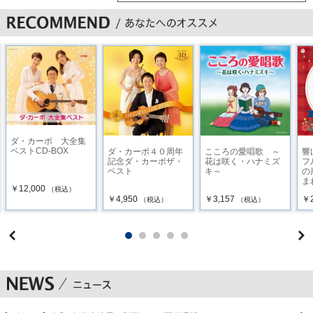
18 野に咲く花のように ／ ダ・カーポ
19 この広い野原いっぱい ／ やまがた すみこ
20 庭の千草 ／ 鮫島 有美子
21 野菊 ／ ダ・カーポ
ダ・カーポ 大全集
22 山茶花 ／ 川田 正子
ベストCD-BOX
ダ・カーポ４０周年
こころの愛唱歌 ～
響
記念ダ・カーポザ・
花は咲く・ハナミズ
フ
23 花は咲く ／ 練馬児童合唱団
ベスト
キ～
の
ま
￥12,000
（税込）
24 この道 ／ 望月 あさ子/ 安孫子 奈穂美
￥4,950
￥3,157
￥2
（税込）
（税込）
25 ねむの木の子守歌 ／ 山田姉妹