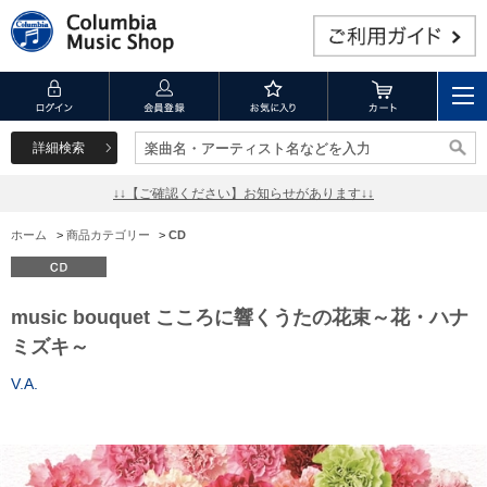
詳細検索
楽曲名・アーティスト名などを入力
楽曲名・アーティスト名などを入力
↓↓【ご確認ください】お知らせがあります↓↓
ホーム
>
商品カテゴリー
>
CD
music bouquet こころに響くうたの花束～花・ハナ
ミズキ～
V.A.