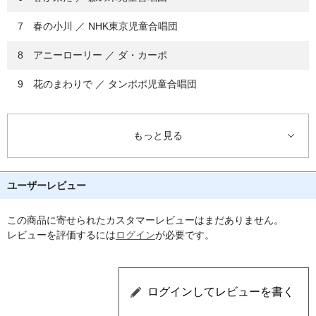
7 春の小川 ／ NHK東京児童合唱団
8 アニーローリー ／ ダ・カーポ
9 花のまわりで ／ タンポポ児童合唱団
10 みかんの花咲く丘 ／ 鮫島 有美子
もっと見る
11 からたちの花 ／ ダ・カーポ
12 茶摘 ／ ダ・カーポ
ユーザーレビュー
13 ハナミズキ ／ 一青 窈
この商品に寄せられたカスタマーレビューはまだありません。
14 花の街 ／ 森の木児童合唱団
レビューを評価するには
ログイン
が必要です。
15 野ばら ／ NHK東京児童合唱団
16 バラが咲いた ／ 山野 さと子
17 エーデルワイス ／ 杉並児童合唱団