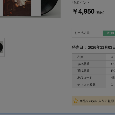
49ポイント
￥4,950
(税込)
お支払方法
発売日：
2026年11月03
在庫
○
規格品番
CO
通販品番
R0
JANコード
45
ディスク枚数
1