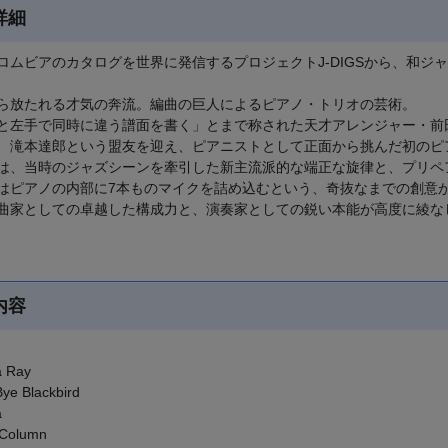
詳細
ロムビアのカタログを世界に発信するプロジェクトJ-DIGSから、和ジ
ら放たれる才気の奔流。編曲の巨人によるピアノ・トリオの芸術。
と左手で同時に違う譜面を書く」とまで称された天才アレンジャー・前田
、滝本達郎という盟友を迎え、ピアニストとして正面から挑んだ初のピ
は、当時のジャズシーンを牽引した新主流派的な端正な旋律と、プリペ
はピアノの内部に7本ものマイクを詰め込むという、奇抜なまでの創意
曲家としての卓越した構成力と、演奏家としての鋭い本能が高度に綾な
内容
a Ray
Bye Blackbird
a
h Column