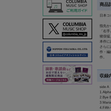
商品
日本コ
指先か
「右手
猪俣猛
本作に
さらに
作・編
作。
収録
side A
1.Alph
2.Bye 
3.Mari
4.Fift