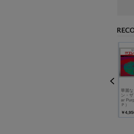
sher（通
ワン・モア（Clear R
アワー・タイム（Cl
華麗な
ed Vinyl）（ＬＰ）
ear Yellow Vinyl）
ン・ザ・
（ＬＰ）
ar Pur
Ｐ）
￥4,950
￥4,950
￥4,95
込）
（税込）
（税込）