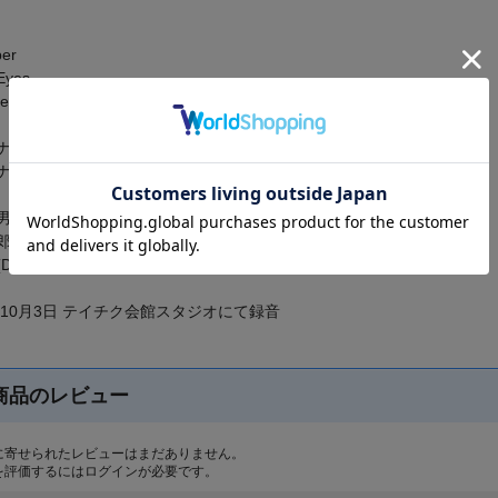
ber
 Eyes
te
ル・リリース：1969/2/10
ルLP番号：XMS-10009
(Piano)
(Bass)
Drums)
8年10月3日 テイチク会館スタジオにて録音
商品のレビュー
に寄せられたレビューはまだありません。
を評価するには
ログイン
が必要です。