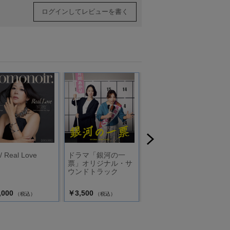
ログインしてレビューを書く
 / Real Love
ドラマ「銀河の一
ウルトラＱ ウルト
票」オリジナル・サ
ラマン 快獣ブース
ウンドトラック
カ 宮内国郎の世界
,000
￥3,500
￥13,200
（税込）
（税込）
（税込）