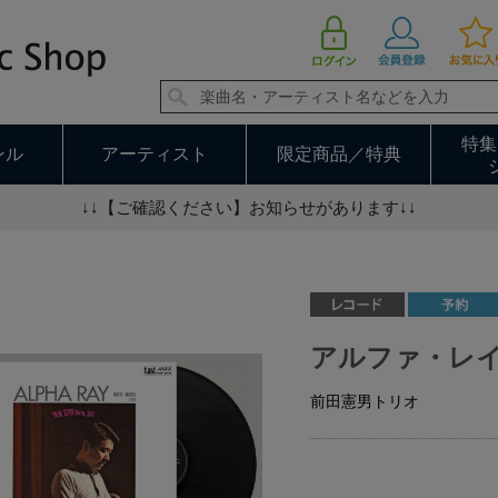
アルファ・レイ（ＬＰ）
特集
ンル
アーティスト
限定商品／特典
↓↓【ご確認ください】お知らせがあります↓↓
アルファ・レ
前田憲男トリオ