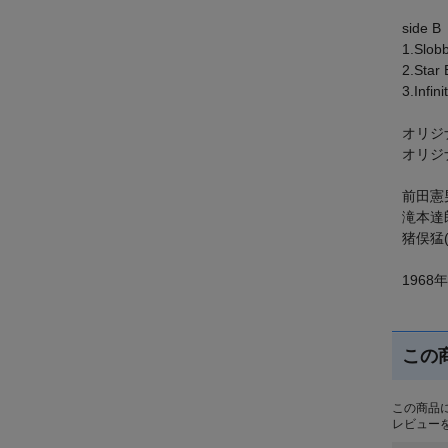
side B
1.Slob
2.Star
3.Infini
オリジナ
オリジナ
前田憲男
滝本達郎
猪俣猛(
196
この
この商品
レビュー