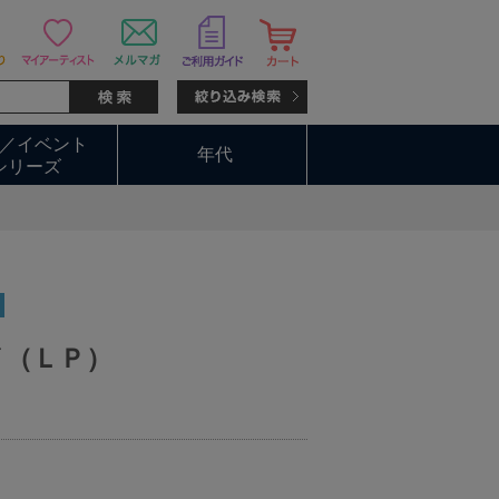
／イベント
年代
シリーズ
イ（ＬＰ）