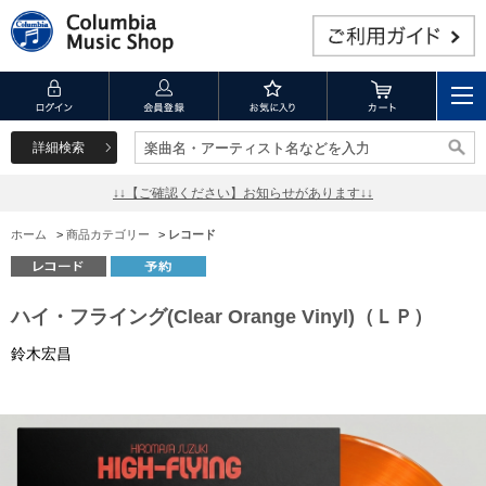
詳細検索
楽曲名・アーティスト名などを入力
楽曲名・アーティスト名などを入力
↓↓【ご確認ください】お知らせがあります↓↓
ホーム
>
商品カテゴリー
>
レコード
ハイ・フライング(Clear Orange Vinyl)（ＬＰ）
鈴木宏昌