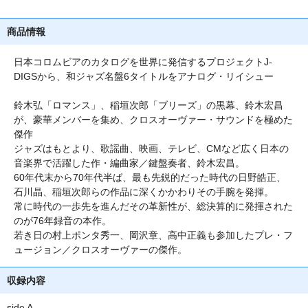
商品情報
日本コロムビアのカタログを世界に発信するプロジェクトJ-
DIGSから、和ジャズ名盤6タイトルをアナログ・リイシュー
鈴木弘「ロマンス」、稲垣次郎「ブリーズ」の黒幕、鈴木宏昌
が、豪華メンバーを集め、クロスオーヴァー・サウンドを極めた
傑作
ジャズはもとより、歌謡曲、映画、テレビ、CMなど広く日本の
音楽界で活躍した作・編曲家／鍵盤奏者、鈴木宏昌。
60年代末から70年代半ば、最も先鋭的だった時代の日野皓正、
石川晶、稲垣次郎らの作品に深くかかわりその手腕を発揮。
常に時代の一歩先を進んだその革新性が、総決算的に発揮された
のが76年録音の本作。
若き日の村上ポンタ秀一、岡沢章、高中正義も参加したプレ・フ
ュージョン／クロスオーヴァーの傑作。
収録内容
side A