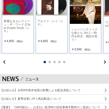
華麗なるエレクトー
アルファ・レイ（Ｌ
ワ
ン・ザ・ワード (Cle
Ｐ）
ed
ar Purple Vinyl)（Ｌ
シャンソンティック
Ｐ）
な歌たち Vol.2 ～時
代を紡ぎ、物語を歌
う～
￥4,950
￥4,950
（税込）
（税込）
￥4
￥3,500
（税込）
【お知らせ】令和8年熊本地震の影響による配送遅延について
【お知らせ】夏季休業に伴う商品配送について
【重要】「GMO後払い」お支払い延滞時の回収事務手数料のご負担について