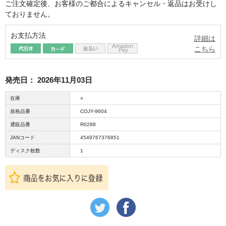
ご注文確定後、お客様のご都合によるキャンセル・返品はお受けし
ておりません。
お支払方法
詳細は
こちら
発売日：
2026年11月03日
在庫
○
規格品番
COJY-9604
通販品番
R0288
JANコード
4549767376851
ディスク枚数
1