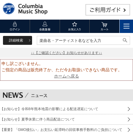
詳細検索
楽曲名・アーティスト名などを入力
楽曲名・アーティスト名などを入力
↓↓【ご確認ください】お知らせがあります↓↓
申し訳ございません。
ご指定の商品は販売終了か、ただ今お取扱いできない商品です。
ホームへ戻る
【お知らせ】令和8年熊本地震の影響による配送遅延について
【お知らせ】夏季休業に伴う商品配送について
【重要】「GMO後払い」お支払い延滞時の回収事務手数料のご負担について