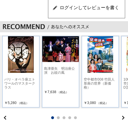
16 フォンデュ Ｌ
17 ロン・ド・ジャンブ・アン・レール Ｒ
18 ロン・ド・ジャンブ・アン・レール Ｌ
19 フラッペ Ｒ
20 フラッペ Ｌ
21 アダージョ Ｒ
島津亜矢 明治座公
演 お紋の風
22 アダージョ Ｌ
パリ・オペラ座エト
空中都市008 竹田人
10
ワールのマスターク
形座の世界（新価
市
23 プティ・バットマン Ｒ
ラス
格）
D
￥7,638
（税込）
24 プティ・バットマン Ｌ
￥5,280
￥3,080
￥1
（税込）
（税込）
25 グラン・バットマン Ｒ
26 グラン・バットマン Ｌ