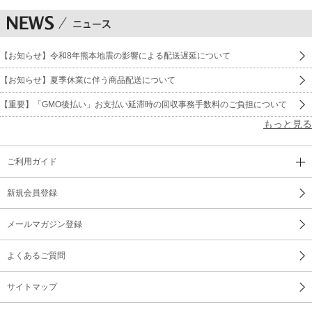
27 ルルヴェ
28 ストレッチ
【お知らせ】令和8年熊本地震の影響による配送遅延について
29 プティ・アダージョ
【お知らせ】夏季休業に伴う商品配送について
30 タンデュ
【重要】「GMO後払い」お支払い延滞時の回収事務手数料のご負担について
もっと見る
31 ピルエットの準備
32 フォンデュ
ご利用ガイド
33 移動するピルエット
新規会員登録
34 グラン・バットマン
メールマガジン登録
35 スモール・ジャンプ
よくあるご質問
36 シャッセ
サイトマップ
37 アッサンブレ