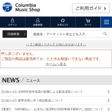
詳細検索
楽曲名・アーティスト名などを入力
楽曲名・アーティスト名などを入力
↓↓【ご確認ください】お知らせがあります↓↓
申し訳ございません。
ご指定の商品は販売終了か、ただ今お取扱いできない商品です。
ホームへ戻る
【お知らせ】令和8年熊本地震の影響による配送遅延について
【お知らせ】夏季休業に伴う商品配送について
【重要】「GMO後払い」お支払い延滞時の回収事務手数料のご負担について