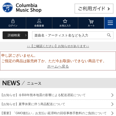
詳細検索
楽曲名・アーティスト名などを入力
楽曲名・アーティスト名などを入力
↓↓【ご確認ください】お知らせがあります↓↓
申し訳ございません。
ご指定の商品は販売終了か、ただ今お取扱いできない商品です。
ホームへ戻る
【お知らせ】令和8年熊本地震の影響による配送遅延について
【お知らせ】夏季休業に伴う商品配送について
【重要】「GMO後払い」お支払い延滞時の回収事務手数料のご負担について