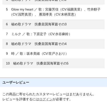
5 Glow my heart ／ 歌：宮藤芳佳（CV:福圓美里）、竹井醇子
（CV:浅野真澄）、 雁淵孝美（CV:末柄里恵）
6 秘め歌ドラマ 扶桑皇国海軍篇その3
7 ミルク ／ 歌：下原定子（CV:水谷麻鈴）
8 秘め歌ドラマ 扶桑皇国海軍篇その4
9 時 ／ 歌：坂本美緒（CV:世戸さおり）
10 秘め歌ドラマ 扶桑皇国海軍篇その5
ユーザーレビュー
この商品に寄せられたカスタマーレビューはまだありません。
レビューを評価するには
ログイン
が必要です。