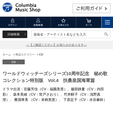
詳細検索
楽曲名・アーティスト名などを入力
楽曲名・アーティスト名などを入力
↓↓【ご確認ください】お知らせがあります↓↓
ホーム
>
商品カテゴリー
>
CD
ワールドウィッチーズシリーズ10周年記念 秘め歌
コレクション特別版 Vol.4 扶桑皇国海軍篇
ドラマ出演：宮藤芳佳（CV：福圓美里）、服部静夏（CV：内田
彩）、坂本美緒（CV：世戸さおり）、竹井醇子（CV：浅野真
澄）、 雁淵孝美 （CV：末柄里恵）、 下原定子（CV：水谷麻鈴）