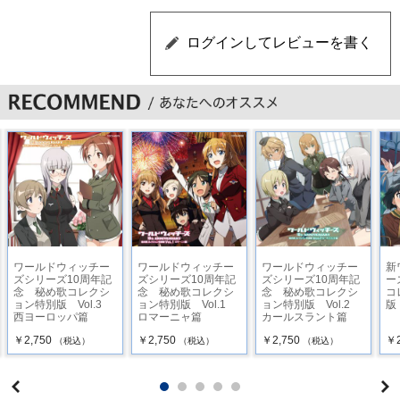
ワールドウィッチー
ワールドウィッチー
ワールドウィッチー
新
ズシリーズ10周年記
ズシリーズ10周年記
ズシリーズ10周年記
ー
念 秘め歌コレクシ
念 秘め歌コレクシ
念 秘め歌コレクシ
コ
ョン特別版 Vol.3
ョン特別版 Vol.1
ョン特別版 Vol.2
版
西ヨーロッパ篇
ロマーニャ篇
カールスラント篇
￥2,750
￥2,750
￥2,750
￥2
（税込）
（税込）
（税込）