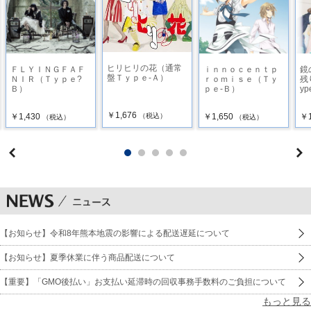
ヒリヒリの花（通常
ＦＬＹＩＮＧＦＡＦ
ｉｎｎｏｃｅｎｔｐ
鏡
盤Ｔｙｐｅ-Ａ）
ＮＩＲ（Ｔｙｐｅ?
ｒｏｍｉｓｅ（Ｔｙ
残
Ｂ）
ｐｅ-Ｂ）
yp
￥1,676
￥1,430
￥1,650
￥1
（税込）
（税込）
（税込）
【お知らせ】令和8年熊本地震の影響による配送遅延について
【お知らせ】夏季休業に伴う商品配送について
【重要】「GMO後払い」お支払い延滞時の回収事務手数料のご負担について
もっと見る