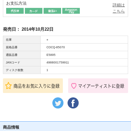
お支払方法
詳細は
こちら
発売日：
2014年10月22日
在庫
○
規格品番
COCQ-85070
通販品番
E5895
JANコード
4988001759911
ディスク枚数
1
商品情報