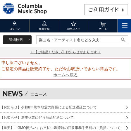
詳細検索
楽曲名・アーティスト名などを入力
楽曲名・アーティスト名などを入力
↓↓【ご確認ください】お知らせがあります↓↓
申し訳ございません。
ご指定の商品は販売終了か、ただ今お取扱いできない商品です。
ホームへ戻る
【お知らせ】令和8年熊本地震の影響による配送遅延について
【お知らせ】夏季休業に伴う商品配送について
【重要】「GMO後払い」お支払い延滞時の回収事務手数料のご負担について