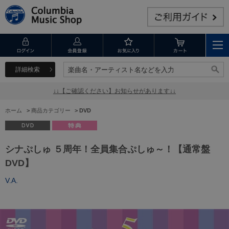
詳細検索
楽曲名・アーティスト名などを入力
楽曲名・アーティスト名などを入力
↓↓【ご確認ください】お知らせがあります↓↓
ホーム
>
商品カテゴリー
>
DVD
シナぷしゅ ５周年！全員集合ぷしゅ～！【通常盤
DVD】
V.A.