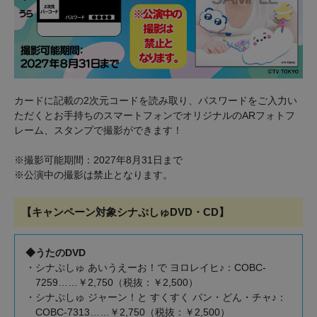
カードに記載の2次元コードを読み取り、パスワードをご入力い
ただくとお手持ちのスマートフォンでオリジナルのARフォトフ
レーム、スタンプで撮影ができます！
※撮影可能期間：2027年8月31日まで
※公演中の撮影は禁止となります。
【キャンペーン対象シナぷしゅDVD・CD】
◆うたのDVD
・シナぷしゅ あいうえーお！で ヨロレイヒ♪：COBC-
7259……￥2,750（税抜：￥2,500）
・シナぷしゅ ジャーン！と すくすく パン・どん・チャ♪：
COBC-7313……￥2,750（税抜：￥2,500）