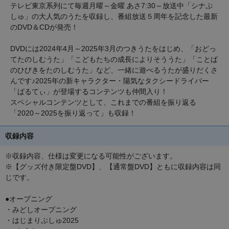
テレビ東京系列にて毎週月曜～金曜 あさ7:30～放送中「シナぷ
しゅ」の大人気のうたを収録し、番組放送５周年を記念した最新
のDVD＆CDが発売！
DVDには2024年4月～2025年3月のつきうたをはじめ、「おどっ
てたのしむうた」「こどもたちの成長によりそううた」「ことば
のひびきをたのしむうた」など、一緒に遊べるうたが盛りだくさ
んです♪2025年の新キャラクター・陽気なタクシードライバー
「ぱるてぃ」が登場するコンテンツも仲間入り！
スペシャルコンテンツとして、これまでの番組を振り返る
「2020～2025を振り返って」も収録！
収録内容
※収録内容、仕様は変更になる可能性がございます。
※【グッズ付き限定盤DVD】、【通常盤DVD】ともに収録内容は同
じです。
●オープニング
・みどしオープニング
・はじまりぷしゅ2025