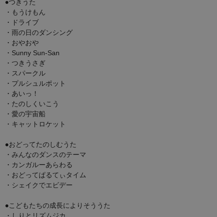
●つきうた
・もうけもん
・ドライブ
・雨の日のダンシング
・おやおや
・Sunny Sun-San
・つきうさぎ
・スパークル
・プルシュルポット
・あいっ！
・たのしくいこう
・愛の宇宙船
・キャットロケット
●おどってたのしむうた
・みんなのダンスのテーマ
・カンガルーあらわる
・おどってぱるてぃタイム
・シェイクでエビデー
●こどもたちの成長によりそううた
・しりとリズムジカ