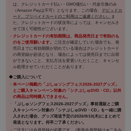
は、クレジットカード払い・GMO後払い・代金引換のみ
（Amazon Payは不可）となります。この場合、
デビッドカ
ード、プリペイドカードのご利用はご遠慮ください。
ま
た、クレジットカードの状況等によっては、キャンセルさ
せて頂く可能性がございます。
・
クレジットカードの有効期限は、商品発売日まで有効のも
のをご使用願います。
ご注文が確定していた場合でも、発
売日までに有効期限が切れている場合はクレジットカード
の再登録が必須となり、場合によっては発売日までに出荷
ができないこと、支払方法を変更いただくこと、キャンセ
ル処理させていただくことがあります。
◆ご購入について
・
本ページ掲載の「ぷしゅソングフェス2026-2027グッズ」
とご購入キャンペーン対象の「シナぷしゅDVD・CD」以外
の商品は同時購入できません。
・
「ぷしゅソングフェス2026-2027グッズ」事前通販とご購
入キャンペーン対象の「シナぷしゅDVD・CD」を一緒に購
入された場合、グッズ発送予定の2026/9/10(木)にまとめて
発送となります。何卒ご了承ください。
・ご注文には会員登録が必要です。 (新規会員登録は
≪こちら