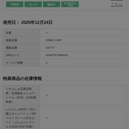
こちら
発売日：
2025年12月24日
在庫
○
規格品番
COBC-7497
通販品番
A5777
JANコード
4549767360461
ディスク枚数
1
特典商品の在庫情報
シナぷしゅ応援店特
典：全員集合ぷしゅ?！
○
シール（DVD、CD共通
特典）
シナぷしゅDVD・CDご
購入キャンペーン／AR
フォトフレーム付きカ
○
ード（ぷしゅソングフ
ェス2026-2027仕様）