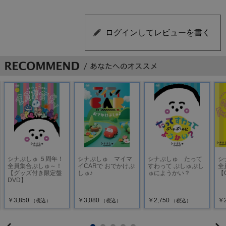
シナぷしゅ ５周年！
シナぷしゅ マイマ
シナぷしゅ たって
シ
全員集合ぷしゅ～！
イCARで おでかけぷ
すわって ぷしゅぷし
全
【グッズ付き限定盤
しゅ♪
ゅにようかい？
【
DVD】
￥3,850
￥3,080
￥2,750
￥2
（税込）
（税込）
（税込）