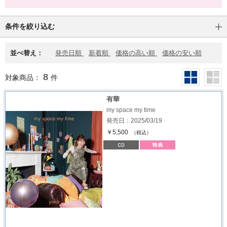
条件を絞り込む
並べ替え：
発売日順
新着順
価格の高い順
価格の安い順
8
対象商品：
件
有華
my space my time
発売日：2025/03/19
￥5,500
（税込）