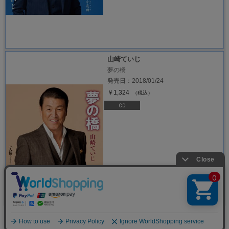
山崎ていじ
夢の橋
発売日：2018/01/24
￥1,324
（税込）
1
2
>