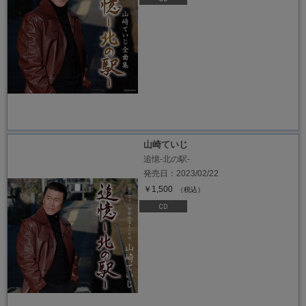
山崎ていじ
追憶‐北の駅‐
発売日：2023/02/22
￥1,500
（税込）