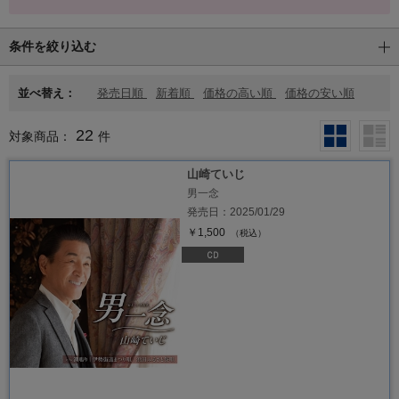
条件を絞り込む
並べ替え：
発売日順
新着順
価格の高い順
価格の安い順
22
対象商品：
件
山崎ていじ
男一念
発売日：2025/01/29
￥1,500
（税込）