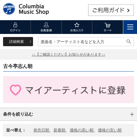
詳細検索
楽曲名・アーティスト名などを入力
楽曲名・アーティスト名などを入力
↓↓【ご確認ください】お知らせがあります↓↓
古今亭志ん朝
条件を絞り込む
並べ替え：
発売日順
新着順
価格の高い順
価格の安い順