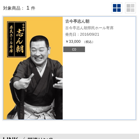
1
対象商品：
件
古今亭志ん朝
古今亭志ん朝県民ホール寄席
発売日：2016/09/21
￥33,000
（税込）