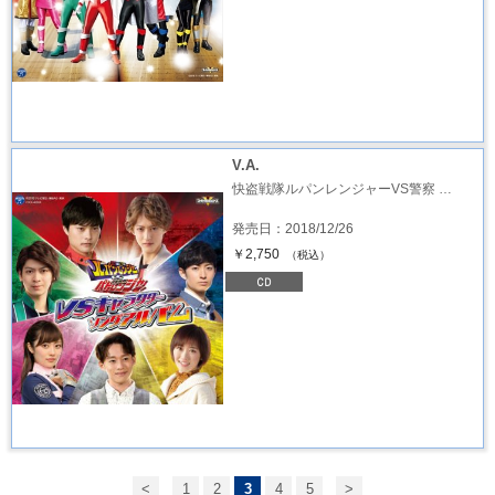
V.A.
快盗戦隊ルパンレンジャーVS警察 …
発売日：2018/12/26
￥2,750
（税込）
<
1
2
3
4
5
>