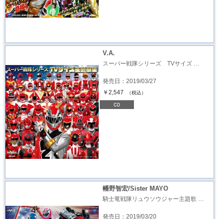
V.A.
スーパー戦隊シリーズ TVサイズ …
発売日：2019/03/27
￥2,547
（税込）
幡野智宏/Sister MAYO
騎士竜戦隊リュウソウジャー主題歌 …
発売日：2019/03/20