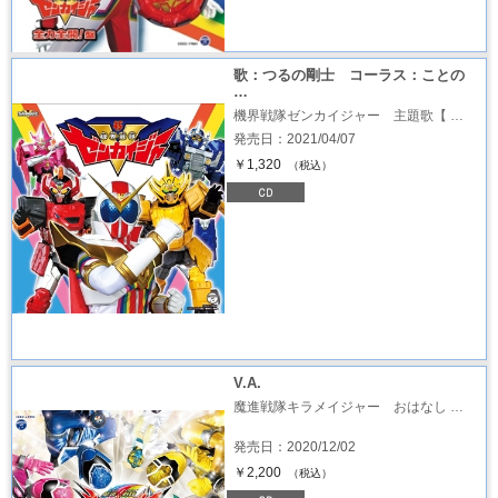
歌：つるの剛士 コーラス：ことの
…
機界戦隊ゼンカイジャー 主題歌【 …
発売日：2021/04/07
￥1,320
（税込）
V.A.
魔進戦隊キラメイジャー おはなし …
発売日：2020/12/02
￥2,200
（税込）