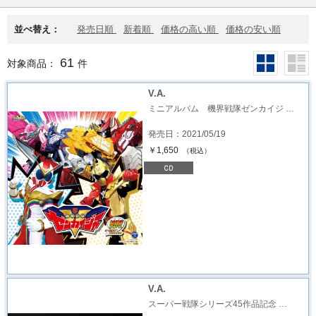
並べ替え：
発売日順
新着順
価格の高い順
価格の安い順
61
対象商品：
件
V.A.
ミニアルバム 機界戦隊ゼンカイジ …
発売日：2021/05/19
￥1,650
（税込）
V.A.
スーパー戦隊シリーズ45作品記念 …