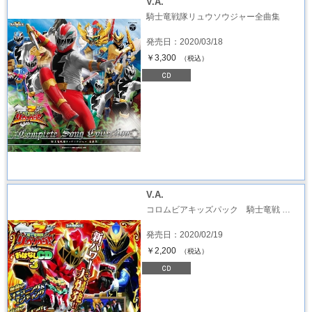
V.A.
騎士竜戦隊リュウソウジャー全曲集
発売日：2020/03/18
￥3,300
（税込）
V.A.
コロムビアキッズパック 騎士竜戦 …
発売日：2020/02/19
￥2,200
（税込）